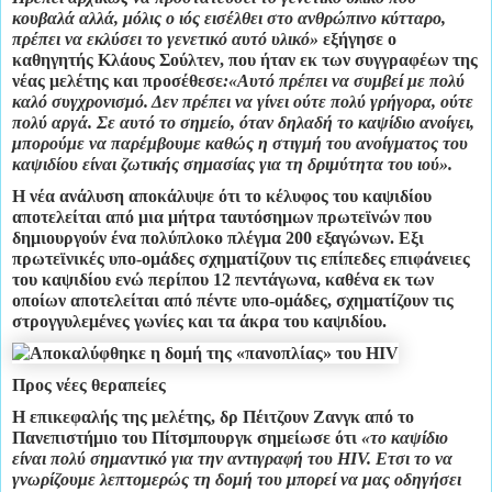
κουβαλά αλλά, μόλις ο ιός εισέλθει στο ανθρώπινο κύτταρο,
πρέπει να εκλύσει το γενετικό αυτό υλικό»
εξήγησε ο
καθηγητής
Κλάους Σούλτεν
, που ήταν εκ των συγγραφέων της
νέας μελέτης και προσέθεσε
:«Αυτό πρέπει να συμβεί με πολύ
καλό συγχρονισμό. Δεν πρέπει να γίνει ούτε πολύ γρήγορα, ούτε
πολύ αργά. Σε αυτό το σημείο, όταν δηλαδή το καψίδιο ανοίγει,
μπορούμε να παρέμβουμε καθώς η στιγμή του ανοίγματος του
καψιδίου είναι ζωτικής σημασίας για τη δριμύτητα του ιού».
Η νέα ανάλυση αποκάλυψε ότι το κέλυφος του καψιδίου
αποτελείται από μια μήτρα ταυτόσημων πρωτεϊνών που
δημιουργούν ένα πολύπλοκο πλέγμα 200 εξαγώνων. Εξι
πρωτεϊνικές υπο-ομάδες σχηματίζουν τις επίπεδες επιφάνειες
του καψιδίου ενώ περίπου 12 πεντάγωνα, καθένα εκ των
οποίων αποτελείται από πέντε υπο-ομάδες, σχηματίζουν τις
στρογγυλεμένες γωνίες και τα άκρα του καψιδίου.
Προς νέες θεραπείες
Η επικεφαλής της μελέτης, δρ
Πέιτζουν Ζανγκ
από το
Πανεπιστήμιο του Πίτσμπουργκ σημείωσε ότι
«το καψίδιο
είναι πολύ σημαντικό για την αντιγραφή του ΗΙ
V. Ετσι το να
γνωρίζουμε λεπτομερώς τη δομή του μπορεί να μας οδηγήσει