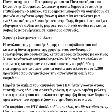
Πανεπιστήμιο του Πίτσμπουργκ και το Πανεπιστήμιο του
Ιλινόι στην Ουρμπάνα-Σαμπέιν η οποία δημοσιεύεται στην
επιθεώρηση «Nature», τα ευρήματα μπορούν να οδηγήσουν σε
μια νέα οικογένεια φαρμάκων η οποία θα αποτελέσει μια
εναλλακτική της κλασικής αντιρετροϊκής θεραπείας που έχει
οδηγήσει σε ανθεκτικές μορφές του ιού ενώ συνδέεται και με
σοβαρές παρενέργειες σε κάποιους ασθενείς.
Χρήση εξελιγμένων «όπλων»
Η ανάλυση της μοριακής δομής του «καψιδίου» του ιού
κατέστη δυνατή μέσω της χρήσης ενός συνδυασμού
εξελιγμένης μικροσκοπίας, λεπτομερούς ανάλυσης με ακτίνες
Χ και ταχύτατων υπερυπολογιστών. Με αυτά τα «όπλα» οι
ερευνητές κατάφεραν να εντοπίσουν την ακριβή θέση
εκατομμυρίων ατόμων από τα οποία αποτελούνται οι 1.300
πρωτεΐνες που σχηματίζουν την ασυνήθιστη δομή του
καψιδίου.
Παρότι το σχήμα του καψιδίου του HIV ήταν γνωστό στους
επιστήμονες εδώ και αρκετά χρόνια, η συγκεκριμένη μελέτη
είναι η πρώτη που αποκαλύπτει την ακριβή θέση των δομικών
πρωτεΐνών που σχηματίζουν τον τρισδιάστατο κώνο.
«Το καψίδιο του ΗΙ
V διαθέτει δύο εντελώς αντίθετες ιδιότητες.
Πρέπει αρχικώς να προστατεύσει το γενετικό υλικό που