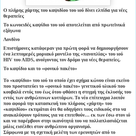
Ο πλήρης χάρτης του καψιδίου του ιού δίνει ελπίδα για νέες
θεραπείες
Το κωνοειδές καψίδιο του ιού αποτελείται από πρωτεϊνικά
εξάγωνα
Λονδίνο
Επιστήμονες κατάφεραν για πρώτη φορά να δημιουργήσουν
ένα λεπτομερές μοριακό μοντέλο της «πανοπλίας» του ιού
HIV του ΑIDS, ανοίγοντας τον δρόμο για νέες θεραπείες.
Το καψίδιο και το «φονικό πακέτο»
Το «καψίδιο» του ιού το οποίο έχει σχήμα κώνου είναι εκείνο
που προστατεύει το «φονικό πακέτο» γενετικού υλικού που
κουβαλά εντός του έως ότου φθάσει η στιγμή της έκλυσής του
εντός των ανθρώπινων κυττάρων. Το νέο επίτευγμα λοιπόν
που αφορά την κατασκευή του πλήρους «χάρτη» του
«καψιδίου» εκτιμάται ότι θα οδηγήσει τους ειδικούς στο να
ανακαλύψουν τρόπους για να επιτεθούν… εκ των έσω στον ιό
και να παρέμβουν στην ικανότητά του να πολλαπλασιάζεται
μόλις εισέλθει στον ανθρώπινο οργανισμό.
Σύμφωνα με τη σχετική μελέτη των ερευνητών από το