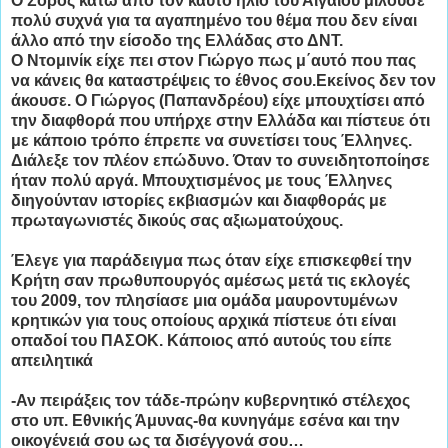
Ο Σόρος κάτω από τον καυτό ήλιο του Αιγαίου μιλούσε
πολύ συχνά για τα αγαπημένο του θέμα που δεν είναι
άλλο από την είσοδο της Ελλάδας στο ΔΝΤ.
Ο Ντομινίκ είχε πει στον Γιώργο πως μ΄αυτό που πας
να κάνεις θα καταστρέψεις το έθνος σου.Εκείνος δεν τον
άκουσε. Ο Γιώργος (Παπανδρέου) είχε μπουχτίσει από
την διαφθορά που υπήρχε στην Ελλάδα και πίστευε ότι
με κάποιο τρόπο έπρεπε να συνετίσει τους Έλληνες.
Διάλεξε τον πλέον επώδυνο. Όταν το συνειδητοποίησε
ήταν πολύ αργά. Μπουχτισμένος με τους Έλληνες
διηγούνταν ιστορίες εκβιασμών και διαφθοράς με
πρωταγωνιστές δικούς σας αξιωματούχους.
Έλεγε για παράδειγμα πως όταν είχε επισκεφθεί την
Κρήτη σαν πρωθυπουργός αμέσως μετά τις εκλογές
του 2009, τον πλησίασε μια ομάδα μαυροντυμένων
κρητικών για τους οποίους αρχικά πίστευε ότι είναι
οπαδοί του ΠΑΣΟΚ. Κάποιος από αυτούς του είπε
απειλητικά
-Αν πειράξεις τον τάδε-πρώην κυβερνητικό στέλεχος
στο υπ. Εθνικής Άμυνας-θα κυνηγάμε εσένα και την
οικογένειά σου ως τα δισέγγονά σου…