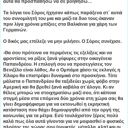
αυτά θα προσπαθήσω να σε βοηθήσω…
Τα λόγια του Σόρος ήχησαν κάπως παράξενα στ΄ αυτιά
του συνομιλητή του μια και μαζί-τα δυο τους-έκαναν
πριν λίγα χρόνια μπίζνες στα Βαλκάνια για χάρη των
Γερμανών.
Ο δικός μας επέλεξε να μην μιλήσει. Ο Σόρος συνέχισε.
-Θα σου πρότεινα να περιμένεις τις εξελίξεις και να
φροντίσεις να ρίξεις ξανά γέφυρες στην οικογένεια
Παπανδρέου. Η επιλογή σου να προσεγγίσεις τον
Βενιζέλο είναι λάθος. Αν ο Ομπάμα χάσει τις εκλογές η
Χίλαρυ θα επιστρέψει δυναμικά στο προσκήνιο. Τότε
μάλιστα ο Παπανδρέου θα ταξιδεύει χωρίς φόβο στην
Αμερική και θα βρεθεί ξανά καβάλα στ΄άλογο. Κι αν
θέλεις μπορώ να στοιχηματίσω μαζί σου, ότι κάποια
στιγμή μέσα στα επόμενα δύο χρόνια στη χώρα σας θα
γίνει δημοψήφισμα για να εκτονωθεί η εκρηκτική
κατάσταση που θάχει δημιουργηθεί από την οργή της
κοινωνίας για τα μέτρα. Εσύ τουλάχιστον ξέρεις πολύ
καλά πως όλα αυτά γίνονται για να μοιρασθεί ο φυσικός
πλούτος της χώρας σου (ορυκτός, μέταλλα, κλπ) και οι