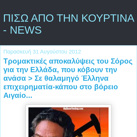
ΠΙΣΩ ΑΠΟ ΤΗΝ ΚΟΥΡΤΙΝΑ
- NEWS
Παρασκευή 31 Αυγούστου 2012
Τρομακτικές αποκαλύψεις του Σόρος
για την Ελλάδα, που κόβουν την
ανάσα > Σε θαλαμηγό Έλληνα
επιχειρηματία-κάπου στο βόρειο
Αιγαίο...