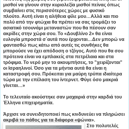
μισθοί να γίνουν στην κυριολεξία μισθοί πείνας όπως
συμβαίνει στις περισσότερες χώρες με φυσικό
πλούτο. Αυτή είναι η αλήθεια φίλε μου…Αλλά και πιο
πολύ από την φτώχια θα πρέπει να σας τρομάζει το
ασιατικό τσουνάμι μεταναστών που θα πέσουν σαν
ακρίδες στην χώρα σου. Το «Δουβλίνο 2» θα είναι
ευλογία μπροστά σ΄αυτά που έρχονται…Δεν μπορώ να
φαντασθώ πως κάτω από αυτές τις συνθήκες θα
μπορούσε να έχει απόδοση ο τζόγος. Αυτό που θα σου
πρότεινα είναι να εμπλακείς στα πετρέλαια και στα
τρόφιμα. Το νερό μην το ακουμπήσεις, το "χειρίζονται"
οι Ισραηλινοί. Όσο για τα μήντια αυτά θα είναι η
καταστροφή σου. Πρόκειται για μαύρη τρύπα ιδιαίτερα
τώρα με την επέλαση του ίντερνετ. Φύγε όσο μακριά
γίνεται…»
Το τελευταίο ακούστηκε σαν μαχαιριά στην καρδιά του
Έλληνα επιχειρηματία.
Άρχισε να συνειδητοποιεί πως κινδυνεύει να πληρώσει
ακριβά το πάθος για τα διάφορα «ψώνια».
Στο πολυτελές